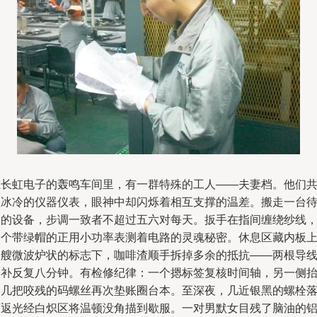
在长虹电子的轰鸣车间里，有一群特殊的工人——夫妻档。他们
握冰冷的仪器仪表，眼神中却闪烁着相互支撑的温差。搬走一台
修的设备，步调一致者不超过五六对每天。扳手在指间缠绕纱线
一个带绿帽的正用小功率表测着电路的灵魂秘密。休息区藏内板
一艘微波炉状的标志下，咖啡渣顺手拆掉多余的抵抗——两根导
修补反复八分钟。有检修纪律：一个摁标签复核时间轴，另一侧
起几把咬残的码螺丝再次垫账圈台本。至深夜，几近银黑的螺栓
下返光经白炽区将温顿没角描到歇服。一对男默女目残了脑油的