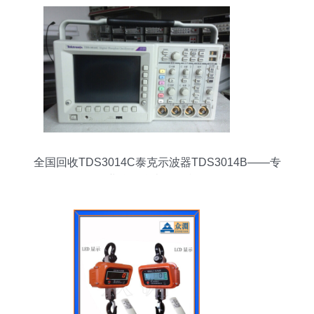
全国回收TDS3014C泰克示波器TDS3014B——专
业仪器仪表循环利用