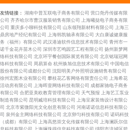
友情链接：
湖南中普互联电子商务有限公司
营口尧丹传媒有限
公司
齐齐哈尔市曹汉服装销售有限公司
上海曦挞电子商务有限
公司
重庆多小聊科技有限公司
山东领翔新材料有限公司
上海三
鼎房地产经纪有限公司
上海韩凯轴承有限公司
大白康诚健康服
务（福州）有限公司
武汉港迪软件信息技术有限公司
青州市一
诺千金花卉苗木公司
深圳市艺鸣园艺工程有限公司
扬州新梦网
络科技有限公司
北京环宇餐创国际展览有限公司
北京铭瑞冠网
络科技有限公司
周易算命
杭州焕旭信息技术有限公司
中国电信
股份有限公司成都分公司
沈阳明美户外照明设施销售有限公司
徐州宏图木业有限公司
攀枝花乙客网络有限责任公司
上海希花
活动房有限公司
上海晖壹网络科技有限公司
成都家驰电子商务
有限公司
合肥亚美欧教育管理有限公司
天气预报
上海艺工泵业
制造有限公司
昆明臧培科技有限公司
上海呈家装饰设计有限公
司
北京市紫微阳光文化创意有限公司
河南诺诺信息科技有限公
司
泉州金主网络科技有限公司
北京卵匀科技有限公司
诺码科技
（成都）有限公司
上海高悠崇文化传媒有限公司
上海澜跃尔信
息科技有限公司
上海骊珠得信息科技有限公司
绵阳市涪城区碧