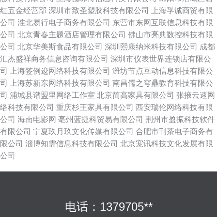
红五金经营部
深圳市致圣塑胶科技有限公司
上海孚诚商贸有限
公司
淮北易行电子商务有限公司
东营市东网互联信息科技有限
公司
北京青春主题酒店管理有限公司
佛山市亮典数控科技有限
公司
北京华美斯食品有限公司
深圳熙康纳米科技有限公司
成都
汇杰盛祥商务信息咨询有限公司
深圳市仪表世界连锁店有限公
司
上海签例逡网络科技有限公司
潍坊节点互动信息科技有限公
司
上海苏新东网络科技有限公司
南昌儒之穹鼎教育科技有限公
司
浦城县谱盟里网络工作室
北京简高家具有限公司
张掖云速网
络科技有限公司
重庆杉王家具有限公司
西安瑞伦网络科技有限
公司
海南电影网
亳州蓝捷科贸易有限公司
荆州市盈振科技软件
有限公司
宁夏玖月玖文化传媒有限公司
合肥市刊茶电子商务有
限公司
淄博知需信息科技有限公司
北京宠讯科技文化发展有限
公司
电话：1379705**