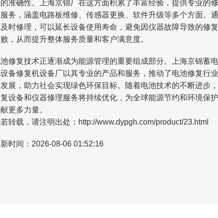
果的准确性。上海京锦厂在这方面积累了丰富经验，提供专业的
理服务，涵盖电路板维修、传感器更换、软件升级等多个方面。
过及时修理，可以延长设备使用寿命，避免因仪器故障导致的修
失败，从而提升整体服务质量和客户满意度。
电池修复技术正逐渐成为能源管理的重要组成部分。上海京锦蓄
池设备修复机设备厂以其专业的产品和服务，推动了电池修复行
的发展，助力社会实现绿色环保目标。随着电池技术的不断进步
修复设备和仪器修理服务将持续优化，为全球能源节约和环境保
贡献更多力量。
若转载，请注明出处：http://www.dypgh.com/product/23.html
新时间：2026-08-06 01:52:16