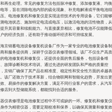
护和再生处理。常见的修复方法包括脉冲修复、添加修复液、均
充电等，旨在消除电池内部的硫化现象、补充电解液或平衡电池
电压。电池修复机和修复仪是实现这些技术的专用设备，它们能
检测电池状态、施加特定电流或电压，以激活电池的活性物质，
而提升其容量和续航能力。与直接废弃相比，修复电池不仅能降
用户的经济负担，还有助于推动循环经济和可持续发展。
上海京锦蓄电池设备修复机设备厂作为一家专业的电池修复设备
造商和服务提供商，深耕于仪器仪表修理领域。该厂不仅生产高
量的电池修复机和修复仪，还提供全面的售后服务，包括设备维
护、故障诊断和技术培训。通过先进的研发团队和严格的质量控
制，京锦厂确保了其产品在精准度、稳定性和安全性方面的卓越
现。该厂还致力于技术革新，结合物联网和智能化趋势，开发出
高效、易操作的修复解决方案，满足不同行业客户的需求，从汽
维修店到大型储能系统，都能找到合适的服务。
仪器仪表修理是电池修复过程中不可或缺的一环。修复机和修复
本身作为精密仪器，需要定期校准和保养，以确保其测量和修复